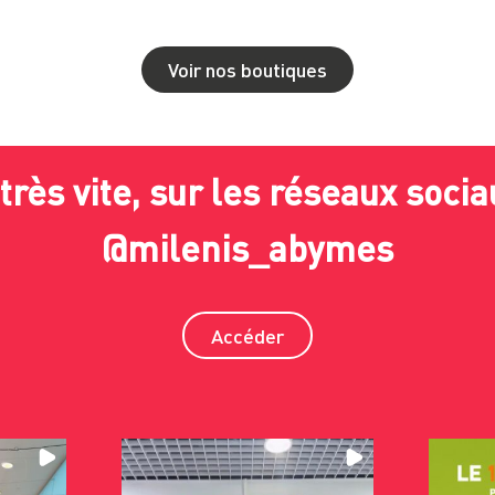
Voir nos boutiques
très vite, sur les réseaux socia
@milenis_abymes
Accéder