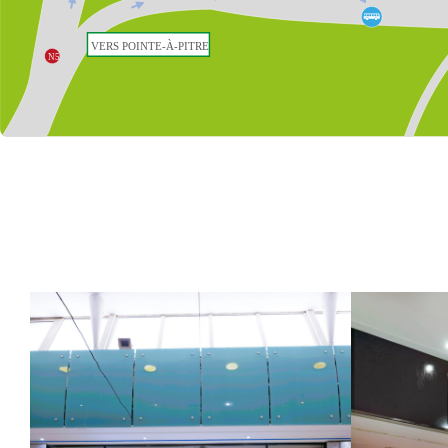
VERS POINTE-À-PITRE

N5
