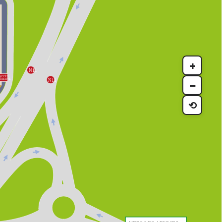
+
N11

ACCÈS

ÉSERVÉ

N11

−
⟲