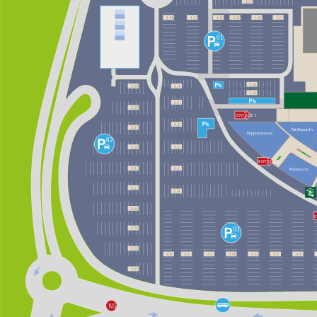
1.I

1.H

1.G

1.F

1.E

1.D

1.C

01

1.B

2.B

2.A

1.A

2.C

2.D

ENTRÉE 1

2.E

2.F 

McDonald’s

Hippopotamus

02

2.G

2.H

ENTRÉE 2

2.J

2.I  

Pharmacie

2.L

2.K

2.M

E
03

2.N

2.O

3.K

3.J

3.I

3.H

3.G

3.F

3.E

2.P

N5
