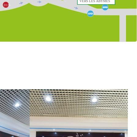
VERS LES ABYMES

D126
