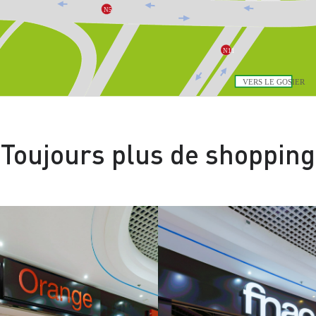
N5

N11

VERS LE GOSIER

Toujours plus de shopping