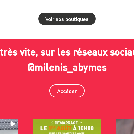
Voir nos boutiques
très vite, sur les réseaux socia
@milenis_abymes
Accéder