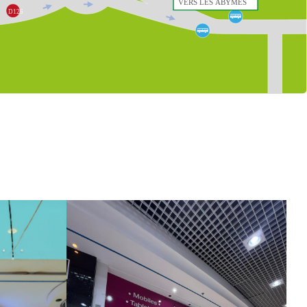
VERS LES ABYMES

D126
