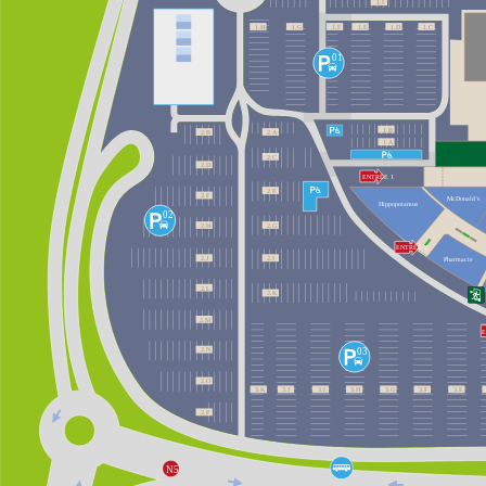
1.I

1.H

1.G

1.F

1.E

1.D

1.C

01

1.B

2.B

2.A

1.A

2.C

2.D

ENTRÉE 1

2.E

2.F 

McDonald’s

Hippopotamus

02

2.G

2.H

ENTRÉE 2

2.J

2.I  

Pharmacie

2.L

2.K

2.M

E
03

2.N

2.O

3.K

3.J

3.I

3.H

3.G

3.F

3.E

2.P

N5
