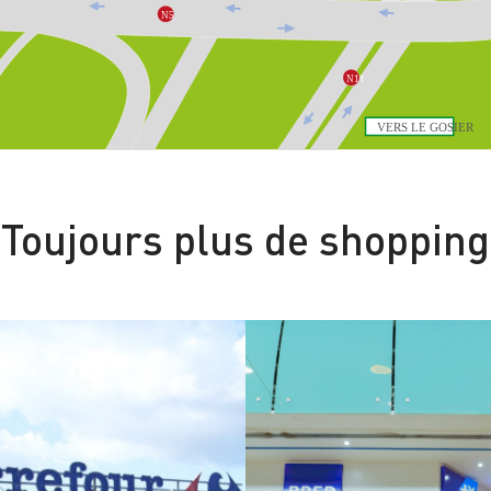
N5

N11

VERS LE GOSIER

Toujours plus de shopping