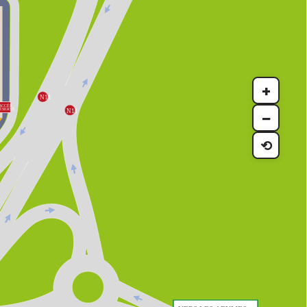
+
N11

ACCÈS

ÉSERVÉ

N11

−
⟲